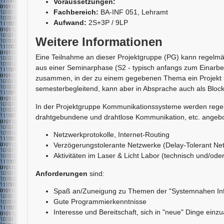
Voraussetzungen:
Fachbereich:
BA-INF 051, Lehramt
Aufwand:
2S+3P / 9LP
Weitere Informationen
Eine Teilnahme an dieser Projektgruppe (PG) kann regelmä
aus einer Seminarphase (S2 - typisch anfangs zum Einarbe
zusammen, in der zu einem gegebenen Thema ein Projekt in
semesterbegleitend, kann aber in Absprache auch als Blockv
In der Projektgruppe Kommunikationssysteme werden reg
drahtgebundene und drahtlose Kommunikation, etc. angebote
Netzwerkprotokolle, Internet-Routing
Verzögerungstolerante Netzwerke (Delay-Tolerant Ne
Aktivitäten im Laser & Licht Labor (technisch und/oder 
Anforderungen
sind:
Spaß an/Zuneigung zu Themen der "Systemnahen In
Gute Programmierkenntnisse
Interesse und Bereitschaft, sich in "neue" Dinge einzu