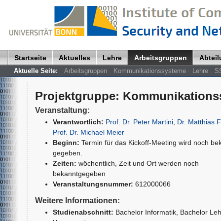
Startseite
Aktuelles
Lehre
Arbeitsgruppen
Abtei
Aktuelle Seite:
Arbeitsgruppen
Kommunikationssysteme
Lehre
S
Projektgruppe
:
Kommunikations
Veranstaltung:
Verantwortlich:
Prof. Dr. Peter Martini
,
Dr. Matthias 
Prof. Dr. Michael Meier
Beginn:
Termin für das Kickoff-Meeting wird noch be
gegeben.
Zeiten:
wöchentlich, Zeit und Ort werden noch
bekanntgegeben
Veranstaltungsnummer:
612000066
Weitere Informationen:
Studienabschnitt:
Bachelor Informatik
, Bachelor Le