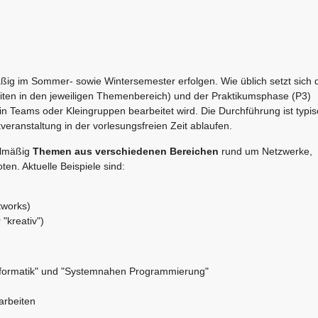
ßig im Sommer- sowie Wintersemester erfolgen. Wie üblich setzt sich 
iten in den jeweiligen Themenbereich) und der Praktikumsphase (P3)
 Teams oder Kleingruppen bearbeitet wird. Die Durchführung ist typi
eranstaltung in der vorlesungsfreien Zeit ablaufen.
elmäßig
Themen aus verschiedenen Bereichen
rund um Netzwerke,
n. Aktuelle Beispiele sind:
tworks)
"kreativ")
formatik" und "Systemnahen Programmierung"
arbeiten