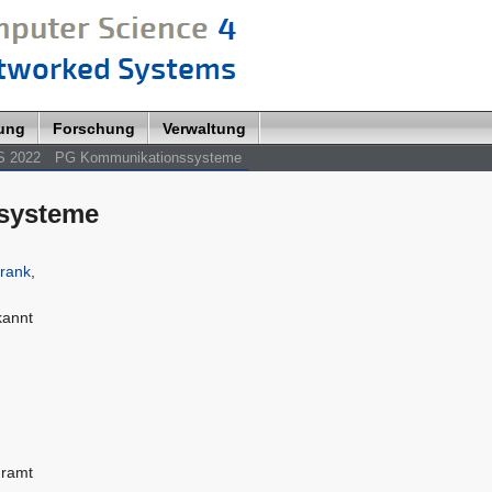
lung
Forschung
Verwaltung
S 2022
PG Kommunikationssysteme
systeme
Frank
,
kannt
hramt