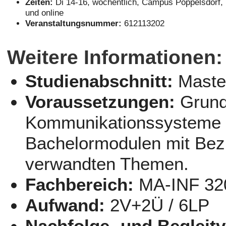
Zeiten:
Di 14-16, wöchentlich, Campus Poppelsdorf,
und online
Veranstaltungsnummer:
612113202
Weitere Informationen:
Studienabschnitt:
Maste
Voraussetzungen:
Grund
Kommunikationssysteme un
Bachelormodulen mit Bez
verwandten Themen.
Fachbereich:
MA-INF 32
Aufwand:
2V+2Ü / 6LP
Nachfolge- und Begleit