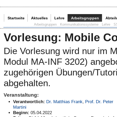
Startseite
Aktuelles
Lehre
Arbeitsgruppen
Abtei
Aktuelle Seite:
Arbeitsgruppen
Kommunikationssysteme
Lehre
S
Vorlesung
:
Mobile C
Die Vorlesung wird nur im 
Modul MA-INF 3202) angebo
zugehörigen Übungen/Tutori
abgehalten.
Veranstaltung:
Verantwortlich:
Dr. Matthias Frank
,
Prof. Dr. Peter
Martini
Beginn:
05.04.2022