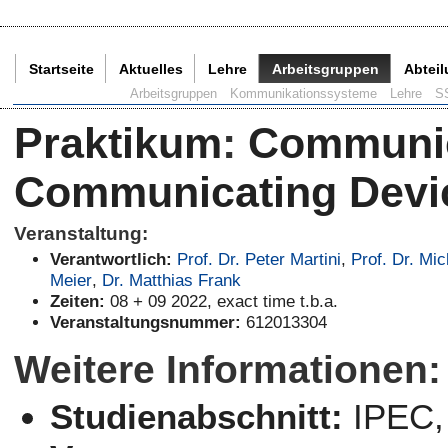
Startseite
Aktuelles
Lehre
Arbeitsgruppen
Abtei
Aktuelle Seite:
Arbeitsgruppen
Kommunikationssysteme
Lehre
S
Praktikum
:
Communic
Communicating Devic
Veranstaltung:
Verantwortlich:
Prof. Dr. Peter Martini
,
Prof. Dr. Mic
Meier
,
Dr. Matthias Frank
Zeiten:
08 + 09 2022, exact time t.b.a.
Veranstaltungsnummer:
612013304
Weitere Informationen:
Studienabschnitt:
IPEC