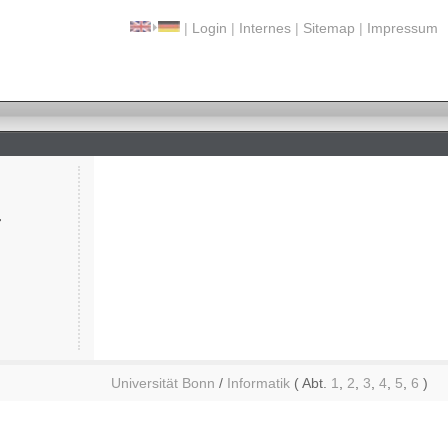
|
Login
|
Internes
|
Sitemap
|
Impressum
r
Universität Bonn
/
Informatik
( Abt.
1
,
2
,
3
,
4
,
5
,
6
)