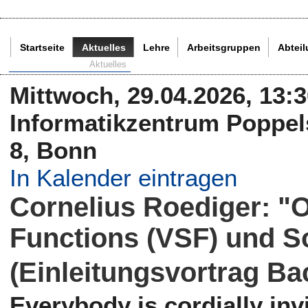
Startseite
Aktuelles
Lehre
Arbeitsgruppen
Abtei
Aktuelle Seite:
Aktuelles
Mittwoch, 29.04.2026, 13:3
Informatikzentrum Poppels
8, Bonn
In Kalender eintragen
Cornelius Roediger: "O
Functions (VSF) und S
(Einleitungsvortrag Ba
Everybody is cordially invi