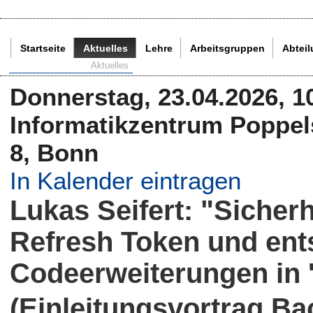
Startseite
Aktuelles
Lehre
Arbeitsgruppen
Abtei
Aktuelle Seite:
Aktuelles
Donnerstag, 23.04.2026, 1
Informatikzentrum Poppels
8, Bonn
In Kalender eintragen
Lukas Seifert: "Siche
Refresh Token und en
Codeerweiterungen in '
(Einleitungsvortrag Ba