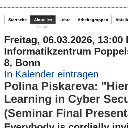
Startseite
Aktuelles
Lehre
Arbeitsgruppen
Abtei
Aktuelle Seite:
Aktuelles
Freitag, 06.03.2026, 13:00
Informatikzentrum Poppels
8, Bonn
In Kalender eintragen
Polina Piskareva: "Hie
Learning in Cyber Secu
(Seminar Final Present
Everybody is cordially invi