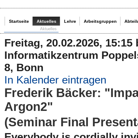
Startseite
Aktuelles
Lehre
Arbeitsgruppen
Abtei
Aktuelle Seite:
Aktuelles
Freitag, 20.02.2026, 15:15
Informatikzentrum Poppels
8, Bonn
In Kalender eintragen
Frederik Bäcker: "Imp
Argon2"
(Seminar Final Present
Everybody is cordially invi