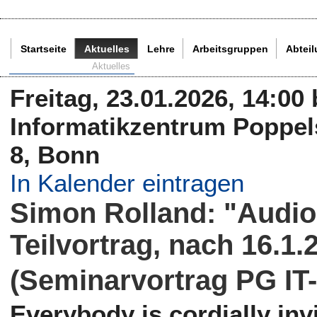
Startseite
Aktuelles
Lehre
Arbeitsgruppen
Abtei
Aktuelle Seite:
Aktuelles
Freitag, 23.01.2026, 14:00
Informatikzentrum Poppels
8, Bonn
In Kalender eintragen
Simon Rolland: "Audio
Teilvortrag, nach 16.1.
(Seminarvortrag PG IT-
Everybody is cordially invi