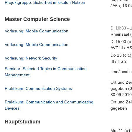
Projektgruppe: Sicherheit in lokalen Netzen
/ A6a, 16.0
Master Computer Science
Di 10:30 - 
Vorlesung: Mobile Communication
Rheinsaal (
Di 15:00 (c.
Vorlesung: Mobile Communication
AVZ III / H
Do 15 (c.t.
Vorlesung: Network Security
III / HS 2
Seminar: Selected Topics in Communication
time/locatio
Management
Ort und Ze
Praktikum: Communication Systems
gegeben (0
30.09.2010
Praktikum: Communication and Communicating
Ort und Ze
Devices
gegeben
Hauptstudium
Mo. 11 (c.t.