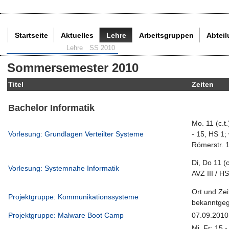
Startseite
Aktuelles
Lehre
Arbeitsgruppen
Abtei
Aktuelle Seite:
Lehre
SS 2010
Sommersemester 2010
Titel
Zeiten
Bachelor Informatik
Mo. 11 (c.t.
Vorlesung: Grundlagen Verteilter Systeme
- 15, HS 1; 
Römerstr. 
Di, Do 11 (c
Vorlesung: Systemnahe Informatik
AVZ III / H
Ort und Zei
Projektgruppe: Kommunikationssysteme
bekanntge
Projektgruppe: Malware Boot Camp
07.09.2010
Mi, Fr: 15 -