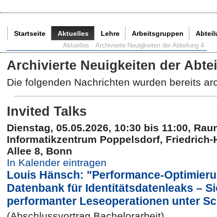
Startseite
Aktuelles
Lehre
Arbeitsgruppen
Abtei
Aktuelle Seite:
Aktuelles
Archivierte Neuigkeiten der Abteilung 4
Archivierte Neuigkeiten der Abte
Die folgenden Nachrichten wurden bereits arch
Invited Talks
Dienstag, 05.05.2026, 10:30 bis 11:00, Rau
Informatikzentrum Poppelsdorf, Friedrich-
Allee 8, Bonn
In Kalender eintragen
Louis Hänsch: "Performance-Optimieru
Datenbank für Identitätsdatenleaks – S
performanter Leseoperationen unter Sc
(Abschlussvortrag Bachelorarbeit)