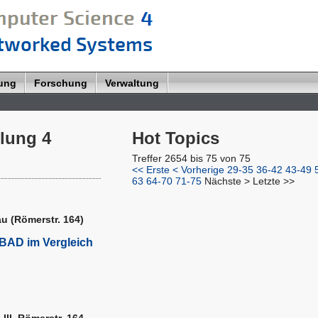
lung
Forschung
Verwaltung
ilung 4
Hot Topics
Treffer 2654 bis 75 von 75
<< Erste
< Vorherige
29-35
36-42
43-49
63
64-70
71-75
Nächste >
Letzte >>
au (Römerstr. 164)
BAD im Vergleich
III, Römerstr. 164