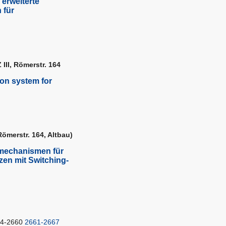
 erweiterte
 für
 III, Römerstr. 164
ion system for
Römerstr. 164, Altbau)
mechanismen für
zen mit Switching-
4-2660
2661-2667