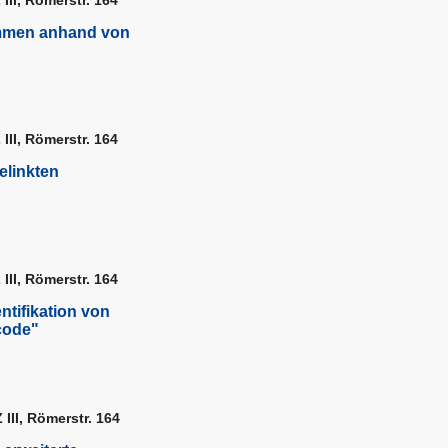
ammen anhand von
III, Römerstr. 164
elinkten
III, Römerstr. 164
ntifikation von
code"
 III, Römerstr. 164