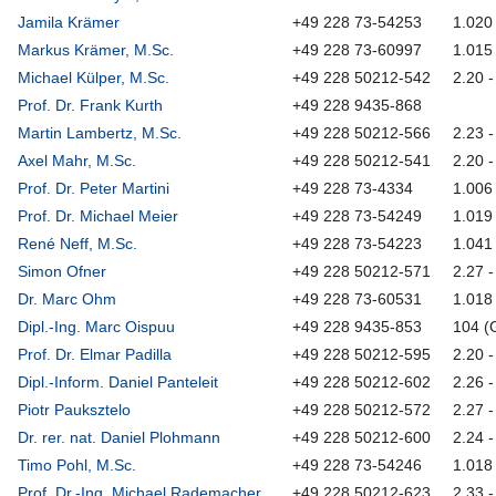
Jamila Krämer
+49 228 73-54253
1.020
Markus Krämer, M.Sc.
+49 228 73-60997
1.015
Michael Külper, M.Sc.
+49 228 50212-542
2.20 -
Prof. Dr. Frank Kurth
+49 228 9435-868
Martin Lambertz, M.Sc.
+49 228 50212-566
2.23 -
Axel Mahr, M.Sc.
+49 228 50212-541
2.20 -
Prof. Dr. Peter Martini
+49 228 73-4334
1.006
Prof. Dr. Michael Meier
+49 228 73-54249
1.019
René Neff, M.Sc.
+49 228 73-54223
1.041
Simon Ofner
+49 228 50212-571
2.27 -
Dr. Marc Ohm
+49 228 73-60531
1.018
Dipl.-Ing. Marc Oispuu
+49 228 9435-853
104 (
Prof. Dr. Elmar Padilla
+49 228 50212-595
2.20 -
Dipl.-Inform. Daniel Panteleit
+49 228 50212-602
2.26 -
Piotr Pauksztelo
+49 228 50212-572
2.27 -
Dr. rer. nat. Daniel Plohmann
+49 228 50212-600
2.24 -
Timo Pohl, M.Sc.
+49 228 73-54246
1.018
Prof. Dr.-Ing. Michael Rademacher
+49 228 50212-623
2.33 -