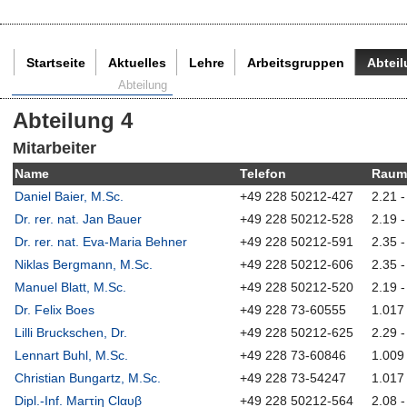
Startseite
Aktuelles
Lehre
Arbeitsgruppen
Abtei
Aktuelle Seite:
Abteilung
Abteilung 4
Mitarbeiter
Name
Telefon
Rau
Daniel Baier, M.Sc.
+49 228 50212-427
2.21 -
Dr. rer. nat. Jan Bauer
+49 228 50212-528
2.19 -
Dr. rer. nat. Eva-Maria Behner
+49 228 50212-591
2.35 -
Niklas Bergmann, M.Sc.
+49 228 50212-606
2.35 -
Manuel Blatt, M.Sc.
+49 228 50212-520
2.19 -
Dr. Felix Boes
+49 228 73-60555
1.017
Lilli Bruckschen, Dr.
+49 228 50212-625
2.29 -
Lennart Buhl, M.Sc.
+49 228 73-60846
1.009
Christian Bungartz, M.Sc.
+49 228 73-54247
1.017
Dipl.-Inf. Μагτіη Сlαυβ
+49 228 50212-564
2.08 -