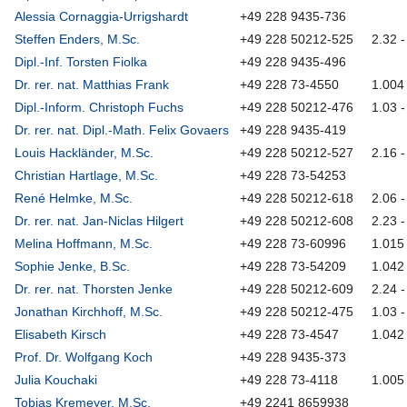
Alessia Cornaggia-Urrigshardt
+49 228 9435-736
Steffen Enders, M.Sc.
+49 228 50212-525
2.32 -
Dipl.-Inf. Torsten Fiolka
+49 228 9435-496
Dr. rer. nat. Matthias Frank
+49 228 73-4550
1.004
Dipl.-Inform. Christoph Fuchs
+49 228 50212-476
1.03 -
Dr. rer. nat. Dipl.-Math. Felix Govaers
+49 228 9435-419
Louis Hackländer, M.Sc.
+49 228 50212-527
2.16 -
Christian Hartlage, M.Sc.
+49 228 73-54253
René Helmke, M.Sc.
+49 228 50212-618
2.06 -
Dr. rer. nat. Jan-Niclas Hilgert
+49 228 50212-608
2.23 -
Melina Hoffmann, M.Sc.
+49 228 73-60996
1.015
Sophie Jenke, B.Sc.
+49 228 73-54209
1.042
Dr. rer. nat. Thorsten Jenke
+49 228 50212-609
2.24 -
Jonathan Kirchhoff, M.Sc.
+49 228 50212-475
1.03 -
Elisabeth Kirsch
+49 228 73-4547
1.042
Prof. Dr. Wolfgang Koch
+49 228 9435-373
Julia Kouchaki
+49 228 73-4118
1.005
Tobias Kremeyer, M.Sc.
+49 2241 8659938