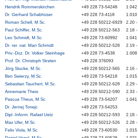
Hendrik Rommerskirchen
+49 228 73-54248
1.042
Dr. Gerhard Schabhüser
+49 228 73-4118
1.010
Roman Schell, M.Sc.
+49 228 50212-6929
2.20 -
Paul Schiffer, M.Sc.
+49 228 50212-563
2.18 -
Leo Schmidt, M.Sc.
+49 228 73-60992
1.041
Dr. rer. nat. Mari Schmidt
+49 228 50212-528
2.19 -
Priv.-Doz. Dr. Volker Steinhage
+49 228 73-4538
1.008
Prof. Dr. Christoph Strelen
+49 228 376093
Jörg Stucke, M.Sc.
+49 228 50212-565
2.16 -
Ben Swierzy, M.Sc.
+49 228 73-54218
1.015
Sebastian Tauchert, M.Sc.
+49 228 50212-628
2.29 -
Annemarie Theis
+49 228 50212-590
2.33 -
Pascua Theus, M.Sc.
+49 228 73-54207
1.041
Dr. Jernej Tonejc
+49 228 73-54253
Dipl.-Inform. Rafael Uetz
+49 228 50212-593
2.18 -
Max Ufer, M.Sc.
+49 228 50212-526
2.28 -
Felix Viola, M.Sc.
+49 228 73-60530
1.015
Daniel Vogel, M.Sc.
+49 228 73-60528
1.021